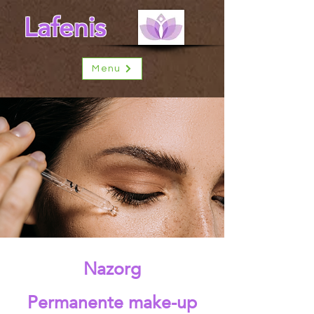
Lafenis
Menu
Nazorg
Permanente make-up