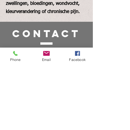
zwellingen, bloedingen, wondvocht,
kleurverandering of chronische pijn.
CONTACT
Lafenis
Noordeinde 25
Phone
Email
Facebook
3201AK Spijkenisse
Tel:
0647358194
Info@Lafenis.com
KvK: 65965795
Diensten