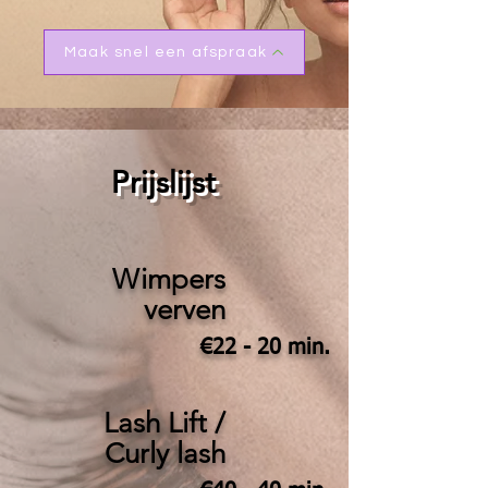
Maak snel een afspraak
Prijslijst
Wimpers
verven
€22 - 20 min.
Lash Lift /
Curly lash