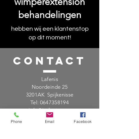
wimperextension
behandelingen
hebben wij een klantenstop
op dit moment!
CONTACT
Lafenis
Noordeinde 25
3201AK Spijkenisse
Tel:
0647358194
Info@Lafenis.com
KvK: 65965795
Phone
Email
Facebook